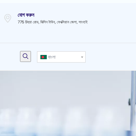
যোগ করুন
775 চিহুয়া রোড, ঝিলিন টাউন, ফেংক্সিয়ান জেলা, সাংহাই
বাংলা