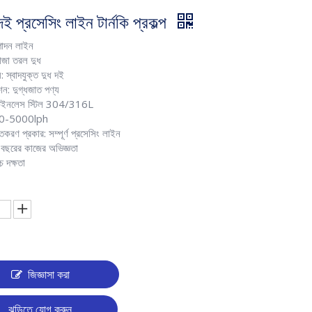
ণ দই প্রসেসিং লাইন টার্নকি প্রকল্প
্পাদন লাইন
তাজা তরল দুধ
য: স্বাদযুক্ত দুধ দই
শন: দুগ্ধজাত পণ্য
্টেইনলেস স্টিল 304/316L
100-5000lph
াতকরণ প্রকার: সম্পূর্ণ প্রসেসিং লাইন
 বছরের কাজের অভিজ্ঞতা
্চ দক্ষতা
জিজ্ঞাসা করা
ঝুড়িতে যোগ করুন