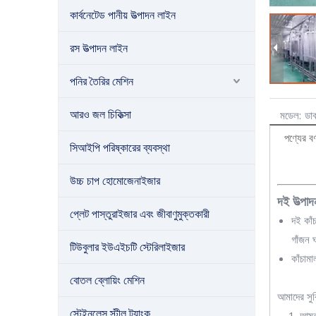
কার্বনেটেড পানীয় উত্পাদন লাইন
রস উত্পাদন লাইন
পনির তৈরির মেশিন
আরও জল চিকিত্সা
মডেল:
ডা
পণ্যের বর্
সিআইপি পরিষ্কারের ব্যবস্থা
উচ্চ চাপ হোমোজেনাইজার
দই উত্পাদ
প্লেট পাস্তুরাইজার এবং জীবাণুমুক্তকারী
দই কাঁ
গাঁজন 
টিউবুলার ইউএইচটি স্টেরিলাইজার
কাঁচাম
বোতল ব্লোয়িং মেশিন
আমাদের সুব
স্টেইনলেস স্টীল ট্যাংক
1. আমরা গ্