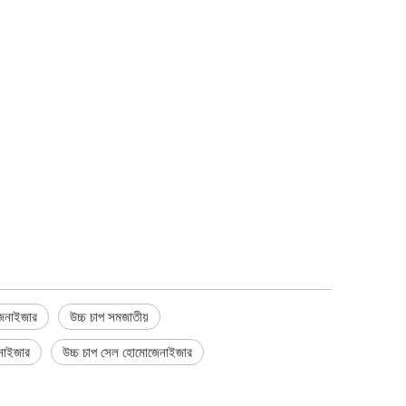
জেনাইজার
উচ্চ চাপ সমজাতীয়
নাইজার
উচ্চ চাপ সেল হোমোজেনাইজার