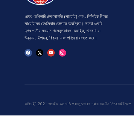
ওয়েশু মেশিনারি টেকনোলজি (সাংহাই) কোং, লিমিটেড চীনের
সাংহাইয়ের ফেংক্সিয়ান জেলাতে অবস্থিত। আমরা একটি
দুগ্ধ পানীয় সরঞ্জাম প্রস্তুতকারক ডিজাইন, গবেষণা ও
উন্নয়ন, উত্পাদন, বিক্রয় এবং পরিষেবা সংহত করে।
কপিরাইট 2021 ওয়েইশু যন্ত্রপাতি প্রস্তুতকারক দ্বারা সমর্থিত
লিডং
.
সাইটম্যাপ
ইমেল
1436366992@weishujixie.com