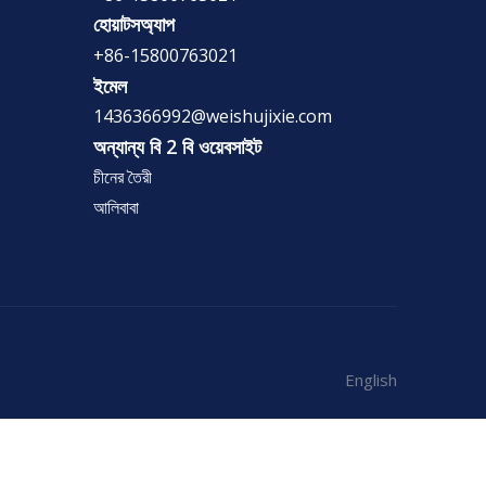
হোয়াটসঅ্যাপ
+86-15800763021
ইমেল
1436366992@weishujixie.com
অন্যান্য বি 2 বি ওয়েবসাইট
চীনের তৈরী
আলিবাবা
English