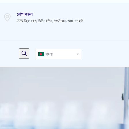
যোগ করুন
775 চিহুয়া রোড, ঝিলিন টাউন, ফেংক্সিয়ান জেলা, সাংহাই
বাংলা