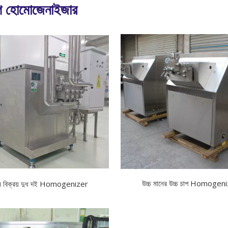
াপ হোমোজেনাইজার
উচ্চ মানের উচ্চ চাপ Homogen
ম বিক্রয় দুধ দই Homogenizer