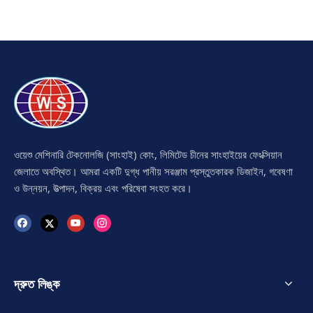
ওয়েশু মেশিনারি টেকনোলজি (সাংহাই) কোং, লিমিটেড চীনের সাংহাইয়ের ফেংক্সিয়ান
জেলাতে অবস্থিত। আমরা একটি দুগ্ধ পানীয় সরঞ্জাম প্রস্তুতকারক ডিজাইন, গবেষণা
ও উন্নয়ন, উত্পাদন, বিক্রয় এবং পরিষেবা সংহত করে।
দ্রুত লিঙ্ক