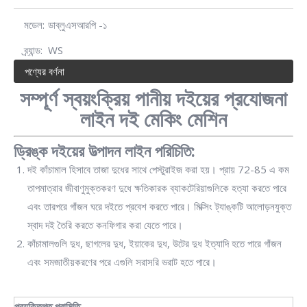
মডেল:
ডাব্লুএসআরপি -১
ব্র্যান্ড:
WS
পণ্যের বর্ণনা
সম্পূর্ণ স্বয়ংক্রিয় পানীয় দইয়ের প্রযোজনা
লাইন দই মেকিং মেশিন
ড্রিঙ্ক দইয়ের উত্পাদন লাইন পরিচিতি:
দই কাঁচামাল হিসাবে তাজা দুধের সাথে পেস্টুরাইজ করা হয়। প্রায় 72-85 এ কম
তাপমাত্রার জীবাণুমুক্তকরণ দুধে ক্ষতিকারক ব্যাকটেরিয়াগুলিকে হত্যা করতে পারে
এবং তারপরে গাঁজন ঘরে দইতে প্রবেশ করতে পারে। মিক্সিং ট্যাঙ্কটি আলোড়নযুক্ত
স্বাদ দই তৈরি করতে কনফিগার করা যেতে পারে।
কাঁচামালগুলি দুধ, ছাগলের দুধ, ইয়াকের দুধ, উটের দুধ ইত্যাদি হতে পারে গাঁজন
এবং সমজাতীয়করণের পরে এগুলি সরাসরি ভরাট হতে পারে।
প্রযুক্তিগত পরামিতি