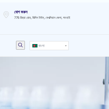
যোগ করুন
775 চিহুয়া রোড, ঝিলিন টাউন, ফেংক্সিয়ান জেলা, সাংহাই
বাংলা