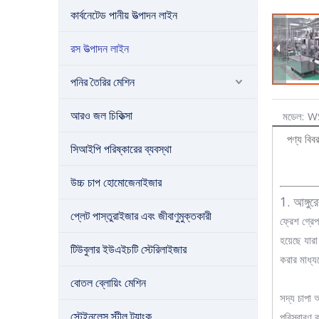
কার্বনেটেড পানীয় উত্পাদন লাইন
রস উত্পাদন লাইন
পনির তৈরির মেশিন
আরও জল চিকিত্সা
মডেল:
W
পণ্য বিব
সিআইপি পরিষ্কারের ব্যবস্থা
উচ্চ চাপ হোমোজেনাইজার
1. আঙ্গুর
প্লেট পাস্তুরাইজার এবং জীবাণুমুক্তকারী
ফ্রেশ গ্রে
হয়েছে যার
টিউবুলার ইউএইচটি স্টেরিলাইজার
করার মাধ্যম
বোতল ব্লোয়িং মেশিন
সদ্য চাপা আ
স্টেইনলেস স্টীল ট্যাংক
পরিস্রাবণ ব