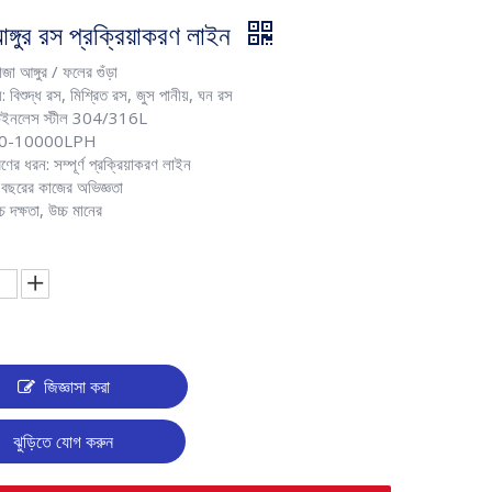
ঙ্গুর রস প্রক্রিয়াকরণ লাইন
াজা আঙ্গুর / ফলের গুঁড়া
্য: বিশুদ্ধ রস, মিশ্রিত রস, জুস পানীয়, ঘন রস
্টেইনলেস স্টীল 304/316L
 300-10000LPH
রণের ধরন: সম্পূর্ণ প্রক্রিয়াকরণ লাইন
 বছরের কাজের অভিজ্ঞতা
চ্চ দক্ষতা, উচ্চ মানের
জিজ্ঞাসা করা
ঝুড়িতে যোগ করুন