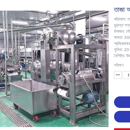
তাজা আ
কাঁচামাল: ত
চূড়ান্ত পণ
উপাদান: স
ক্ষমতা:
প্রক্রিয়াক
সুবিধা: 20
বৈশিষ্ট্য: উ
পরিমাণ: