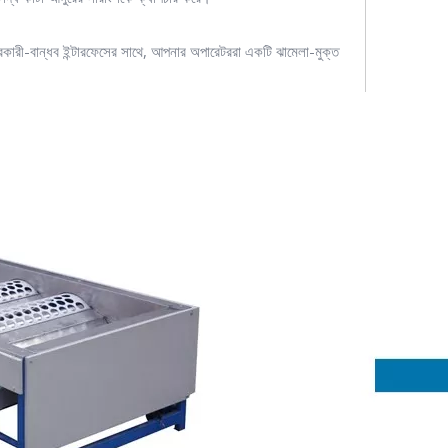
ারকারী-বান্ধব ইন্টারফেসের সাথে, আপনার অপারেটররা একটি ঝামেলা-মুক্ত
।