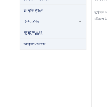
দুধ কুলিং ট্যাঙ্ক
সর্বোত্তম 
অভিজ্ঞতা উ
ফিলিং মেশিন
隐藏产品组
ভ্যাকুয়াম ডেগাসার