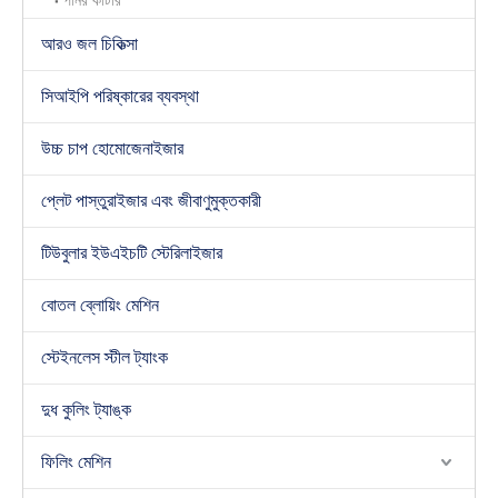
পনির কাটার
আরও জল চিকিত্সা
সিআইপি পরিষ্কারের ব্যবস্থা
উচ্চ চাপ হোমোজেনাইজার
প্লেট পাস্তুরাইজার এবং জীবাণুমুক্তকারী
টিউবুলার ইউএইচটি স্টেরিলাইজার
বোতল ব্লোয়িং মেশিন
স্টেইনলেস স্টীল ট্যাংক
দুধ কুলিং ট্যাঙ্ক
ফিলিং মেশিন