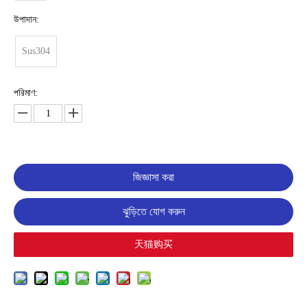
উপাদান:
Sus304
পরিমাণ:
জিজ্ঞাসা করা
ঝুড়িতে যোগ করুন
天猫购买