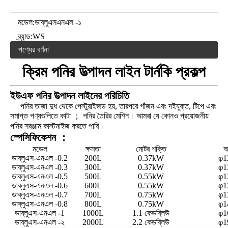
মডেল:
ডাব্লুএসএনএল -১
ব্র্যান্ড:
WS
পণ্যের বর্ণনা
ক্রিম পনির উত্পাদন লাইন টার্নকি প্রকল্প
ইউএফ পনির উত্পাদন লাইনের পরিচিতি
পনির তাজা দুধ থেকে পেস্টুরাইজড হয়, তারপরে গাঁজন এবং দইযুক্ত, টিপে এবং
সমাপ্ত পণ্যগুলিতে কাটা ； পনির তৈরির মেশিন। আমরা যে কোনও প্রয়োজনীয়
পনির সরঞ্জাম কাস্টমাইজ করতে পারি।
স্পেসিফিকেশন ：
মডেল
ক্ষমতা
মোটর শক্তি
আক
ডাব্লুএস-এনএল -0.2
200L
0.37kW
φ1
ডাব্লুএস-এনএল -0.3
300L
0.37kW
φ1
ডাব্লুএস-এনএল -0.5
500L
0.55kW
φ1
ডাব্লুএস-এনএল -0.6
600L
0.55kW
φ1
ডাব্লুএস-এনএল -0.7
700L
0.75kW
φ1
ডাব্লুএস-এনএল -0.8
800L
0.75kW
φ1
ডাব্লুএস-এনএল -1
1000L
1.1 কেডব্লিউ
φ1
ডাব্লুএস-এনএল -২
2000L
2.2 কেডব্লিউ
φ1