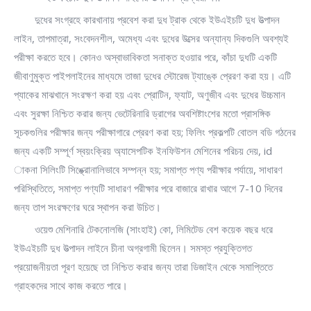
দুধের সংগ্রহে কারখানায় প্রবেশ করা দুধ ট্রাক থেকে ইউএইচটি দুধ উত্পাদন
লাইন, তাপমাত্রা, সংবেদনশীল, অমেধ্য এবং দুধের উত্সের অন্যান্য দিকগুলি অবশ্যই
পরীক্ষা করতে হবে। কোনও অস্বাভাবিকতা সনাক্ত হওয়ার পরে, কাঁচা দুধটি একটি
জীবাণুমুক্ত পাইপলাইনের মাধ্যমে তাজা দুধের স্টোরেজ ট্যাঙ্কে প্রেরণ করা হয়। এটি
প্যাকের মাঝখানে সংরক্ষণ করা হয় এবং প্রোটিন, ফ্যাট, অণুজীব এবং দুধের উচ্চমান
এবং সুরক্ষা নিশ্চিত করার জন্য ভেটেরিনারি ড্রাগের অবশিষ্টাংশের মতো প্রাসঙ্গিক
সূচকগুলির পরীক্ষার জন্য পরীক্ষাগারে প্রেরণ করা হয়; ফিলিং প্রকল্পটি বোতল বডি গঠনের
জন্য একটি সম্পূর্ণ স্বয়ংক্রিয় অ্যাসেপটিক ইনফিউশন মেশিনের পরিচয় দেয়, id
াকনা সিলিংটি সিঙ্ক্রোনালিভাবে সম্পন্ন হয়; সমাপ্ত পণ্য পরীক্ষার পর্যায়ে, সাধারণ
পরিস্থিতিতে, সমাপ্ত পণ্যটি সাধারণ পরীক্ষার পরে বাজারে রাখার আগে 7-10 দিনের
জন্য তাপ সংরক্ষণের ঘরে স্থাপন করা উচিত।
ওয়েশু মেশিনারি টেকনোলজি (সাংহাই) কো, লিমিটেড বেশ কয়েক বছর ধরে
ইউএইচটি দুধ উত্পাদন লাইনে চীনা অগ্রগামী ছিলেন। সমস্ত প্রযুক্তিগত
প্রয়োজনীয়তা পূরণ হয়েছে তা নিশ্চিত করার জন্য তারা ডিজাইন থেকে সমাপ্তিতে
গ্রাহকদের সাথে কাজ করতে পারে।