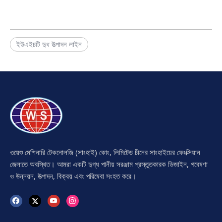
ইউএইচটি দুধ উত্পাদন লাইন
ওয়েশু মেশিনারি টেকনোলজি (সাংহাই) কোং, লিমিটেড চীনের সাংহাইয়ের ফেংক্সিয়ান
জেলাতে অবস্থিত। আমরা একটি দুগ্ধ পানীয় সরঞ্জাম প্রস্তুতকারক ডিজাইন, গবেষণা
ও উন্নয়ন, উত্পাদন, বিক্রয় এবং পরিষেবা সংহত করে।