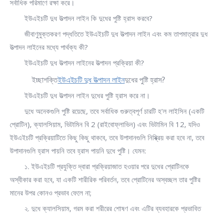
সর্বাধিক পরিমাণে রক্ষা করে।
ইউএইচটি দুধ উত্পাদন লাইন কি দুধের পুষ্টি হ্রাস করবে?
জীবাণুমুক্তকরণ পদ্ধতিতে ইউএইচটি দুধ উত্পাদন লাইন এবং কম তাপমাত্রার দুধ
উত্পাদন লাইনের মধ্যে পার্থক্য কী?
ইউএইচটি দুধ উত্পাদন লাইনের উত্পাদন প্রক্রিয়া কী?
ইচ্ছাশক্তি
ইউএইচটি দুধ উত্পাদন লাইন
দুধের পুষ্টি হ্রাস?
ইউএইচটি দুধ উত্পাদন লাইন দুধের পুষ্টি হ্রাস করে না।
দুধে অনেকগুলি পুষ্টি রয়েছে, তবে সর্বাধিক গুরুত্বপূর্ণ চারটি হ'ল লাইসিন (একটি
প্রোটিন), ক্যালসিয়াম, ভিটামিন বি 2 (রাইবোফ্লাভিন) এবং ভিটামিন বি 12, যদিও
ইউএইচটি প্রক্রিয়াটিতে কিছু কিছু থাকবে, তবে উপাদানগুলি নিষ্ক্রিয় করা হবে না, তবে
উপাদানগুলি হ্রাস পায়নি তবে হ্রাস পায়নি দুধে পুষ্টি। যেমন:
১. ইউএইচটি প্রযুক্তি দ্বারা প্রক্রিয়াজাত হওয়ার পরে দুধের প্রোটিনকে
অস্বীকার করা হবে, যা একটি শারীরিক পরিবর্তন, তবে প্রোটিনের অস্বচ্ছল তার পুষ্টির
মানের উপর কোনও প্রভাব ফেলে না;
২. দুধে ক্যালসিয়াম, গরম করা শরীরের শোষণ এবং এটির ব্যবহারকে প্রভাবিত