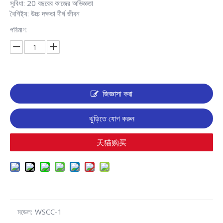
সুবিধা: 20 বছরের কাজের অভিজ্ঞতা
বৈশিষ্ট্য: উচ্চ দক্ষতা দীর্ঘ জীবন
পরিমাণ:
জিজ্ঞাসা করা
ঝুড়িতে যোগ করুন
天猫购买
মডেল:
WSCC-1