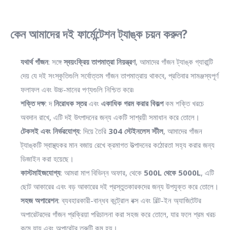
কেন আমাদের দই ফার্মেন্টেশন ট্যাঙ্ক চয়ন করুন?
যথার্থ গাঁজন
: সঙ্গে
স্বয়ংক্রিয় তাপমাত্রা নিয়ন্ত্রণ
, আমাদের গাঁজন ট্যাঙ্ক গ্যারান্টি
দেয় যে দই সংস্কৃতিগুলি সর্বোত্তম গাঁজন তাপমাত্রায় থাকবে, প্রতিবার সামঞ্জস্যপূর্ণ
ফলাফল এবং উচ্চ-মানের পণ্যগুলি নিশ্চিত করে৷
শক্তি দক্ষ
: দ
নিরোধক স্তর
এবং
একাধিক গরম করার বিকল্প
কম শক্তি খরচে
অবদান রাখে, এটি দই উৎপাদনের জন্য একটি সাশ্রয়ী সমাধান করে তোলে।
টেকসই এবং নির্ভরযোগ্য
: দিয়ে তৈরি
304 স্টেইনলেস স্টীল
, আমাদের গাঁজন
ট্যাঙ্কটি স্বাস্থ্যকর মান বজায় রেখে ক্রমাগত উত্পাদনের কঠোরতা সহ্য করার জন্য
ডিজাইন করা হয়েছে।
কাস্টমাইজযোগ্য
: আমরা মাপ বিভিন্ন অফার, থেকে
500L থেকে 5000L
, এটি
ছোট আকারের এবং বড় আকারের দই প্রস্তুতকারকদের জন্য উপযুক্ত করে তোলে।
সহজ অপারেশন
: ব্যবহারকারী-বান্ধব কন্ট্রোল বক্স এবং বিল্ট-ইন অ্যাজিটেটর
অপারেটরদের গাঁজন প্রক্রিয়া পরিচালনা করা সহজ করে তোলে, যার ফলে শ্রম খরচ
কমে যায় এবং অপারেটর ত্রুটি কম হয়।