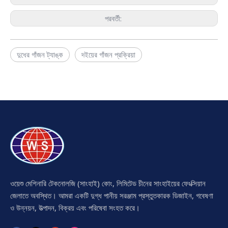
পরবর্তী:
দুধের গাঁজন ট্যাঙ্ক
দইয়ের গাঁজন প্রক্রিয়া
ওয়েশু মেশিনারি টেকনোলজি (সাংহাই) কোং, লিমিটেড চীনের সাংহাইয়ের ফেংক্সিয়ান
জেলাতে অবস্থিত। আমরা একটি দুগ্ধ পানীয় সরঞ্জাম প্রস্তুতকারক ডিজাইন, গবেষণা
ও উন্নয়ন, উত্পাদন, বিক্রয় এবং পরিষেবা সংহত করে।