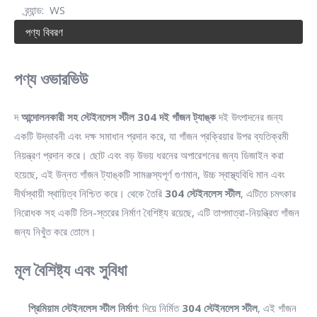
ব্র্যান্ড:
WS
পণ্য বিবরণ
পণ্য ওভারভিউ
দ
আন্দোলনকারী সহ স্টেইনলেস স্টীল 304 দই গাঁজন ট্যাঙ্ক
দই উৎপাদনের জন্য
একটি উদ্ভাবনী এবং দক্ষ সমাধান প্রদান করে, যা গাঁজন প্রক্রিয়ার উপর ব্যতিক্রমী
নিয়ন্ত্রণ প্রদান করে। ছোট এবং বড় উভয় ধরনের অপারেশনের জন্য ডিজাইন করা
হয়েছে, এই উন্নত গাঁজন ট্যাঙ্কটি সামঞ্জস্যপূর্ণ গুণমান, উচ্চ স্বাস্থ্যবিধি মান এবং
দীর্ঘস্থায়ী স্থায়িত্ব নিশ্চিত করে। থেকে তৈরি
304 স্টেইনলেস স্টীল
, এটিতে চমৎকার
নিরোধক সহ একটি তিন-স্তরের নির্মাণ বৈশিষ্ট্য রয়েছে, এটি তাপমাত্রা-নিয়ন্ত্রিত গাঁজন
জন্য নিখুঁত করে তোলে।
মূল বৈশিষ্ট্য এবং সুবিধা
প্রিমিয়াম স্টেইনলেস স্টীল নির্মাণ
: দিয়ে নির্মিত
304 স্টেইনলেস স্টীল
, এই গাঁজন