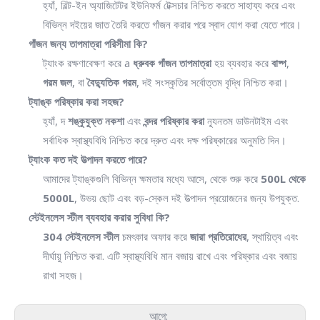
হ্যাঁ, বিল্ট-ইন অ্যাজিটেটর ইউনিফর্ম টেক্সচার নিশ্চিত করতে সাহায্য করে এবং
বিভিন্ন দইয়ের জাত তৈরি করতে গাঁজন করার পরে স্বাদ যোগ করা যেতে পারে।
গাঁজন জন্য তাপমাত্রা পরিসীমা কি?
ট্যাংক রক্ষণাবেক্ষণ করে a
ধ্রুবক গাঁজন তাপমাত্রা
হয় ব্যবহার করে
বাষ্প
,
গরম জল
, বা
বৈদ্যুতিক গরম
, দই সংস্কৃতির সর্বোত্তম বৃদ্ধি নিশ্চিত করা।
ট্যাঙ্ক পরিষ্কার করা সহজ?
হ্যাঁ, দ
শঙ্কুযুক্ত নকশা
এবং
বন্দর পরিষ্কার করা
ন্যূনতম ডাউনটাইম এবং
সর্বাধিক স্বাস্থ্যবিধি নিশ্চিত করে দ্রুত এবং দক্ষ পরিষ্কারের অনুমতি দিন।
ট্যাংক কত দই উত্পাদন করতে পারে?
আমাদের ট্যাঙ্কগুলি বিভিন্ন ক্ষমতার মধ্যে আসে, থেকে শুরু করে
500L থেকে
5000L
, উভয় ছোট এবং বড়-স্কেল দই উত্পাদন প্রয়োজনের জন্য উপযুক্ত.
স্টেইনলেস স্টীল ব্যবহার করার সুবিধা কি?
304 স্টেইনলেস স্টীল
চমৎকার অফার করে
জারা প্রতিরোধের
, স্থায়িত্ব এবং
দীর্ঘায়ু নিশ্চিত করা. এটি স্বাস্থ্যবিধি মান বজায় রাখে এবং পরিষ্কার এবং বজায়
রাখা সহজ।
আগে: