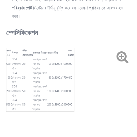
পরিষ্কার পোর্ট
সিস্টেমের দীর্ঘায়ু বৃদ্ধি করে রক্ষণাবেক্ষণ প্রক্রিয়াকে আরও সহজ
করে।
স্পেসিফিকেশন
ক্ষমতা
শক্তি
ওজন
উপাদান
তাপমাত্রা নিয়ন্ত্রণ
মাত্রা (মিমি)
(L)
(কিলোওয়াট)
(কেজি)
304
স্বয়ংক্রিয়, বাষ্প/
500
স্টেইনলেস
2.0
গরম জল/
1500x1200x1600
300
স্টীল
বৈদ্যুতিক
304
স্বয়ংক্রিয়, বাষ্প/
1000
স্টেইনলেস
3.0
গরম জল/
1600x1300x1700
450
স্টীল
বৈদ্যুতিক
304
স্বয়ংক্রিয়, বাষ্প/
2000
স্টেইনলেস
5.0
গরম জল/
1700x1400x1800
600
স্টীল
বৈদ্যুতিক
304
স্বয়ংক্রিয়, বাষ্প/
5000
স্টেইনলেস
8.0
গরম জল/
2000x1500x2000
900
স্টীল
বৈদ্যুতিক